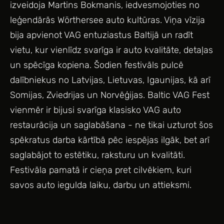
izveidoja Martins Bokmanis, iedvesmojoties no
leģendārās Wörthersee auto kultūras. Viņa vīzija
bija apvienot VAG entuziastus Baltijā un radīt
vietu, kur vienlīdz svarīga ir auto kvalitāte, detaļas
un spēcīga kopiena. Šodien festivāls pulcē
dalībniekus no Latvijas, Lietuvas, Igaunijas, kā arī
Somijas, Zviedrijas un Norvēģijas. Baltic VAG Fest
vienmēr ir bijusi svarīga klasisko VAG auto
restaurācija un saglabāšana - ne tikai uzturot šos
spēkratus darba kārtībā pēc iespējas ilgāk, bet arī
saglabājot to estētiku, raksturu un kvalitāti.
Festivāla pamatā ir cieņa pret cilvēkiem, kuri
savos auto iegulda laiku, darbu un attieksmi.