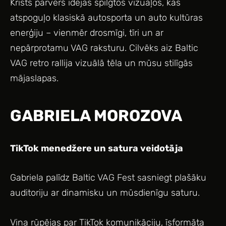
Krists pārvērš idejas spilgtos vizuāļos, kas
atspoguļo klasiskā autosporta un auto kultūras
enerģiju – vienmēr drosmīgi, tīri un ar
nepārprotamu VAG raksturu. Cilvēks aiz Baltic
VAG retro rallija vizuālā tēla un mūsu stilīgās
mājaslapas.
GABRIELA MOROZOVA
TikTok menedžere un satura veidotāja
Gabriela palīdz Baltic VAG Fest sasniegt plašāku
auditoriju ar dinamisku un mūsdienīgu saturu.
Viņa rūpējas par TikTok komunikāciju, īsformāta