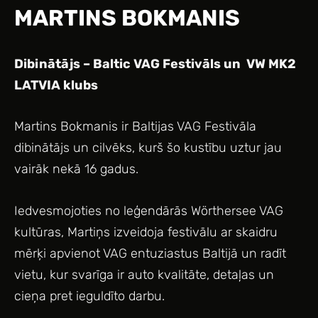
MARTINS BOKMANIS
Dibinātājs – Baltic VAG Festivāls un VW MK2
LATVIA klubs
Martins Bokmanis ir Baltijas VAG Festivāla
dibinātājs un cilvēks, kurš šo kustību uztur jau
vairāk nekā 16 gadus.
Iedvesmojoties no leģendārās Wörthersee VAG
kultūras, Martiņs izveidoja festivālu ar skaidru
mērķi apvienot VAG entuziastus Baltijā un radīt
vietu, kur svarīga ir auto kvalitāte, detaļas un
cieņa pret ieguldīto darbu.