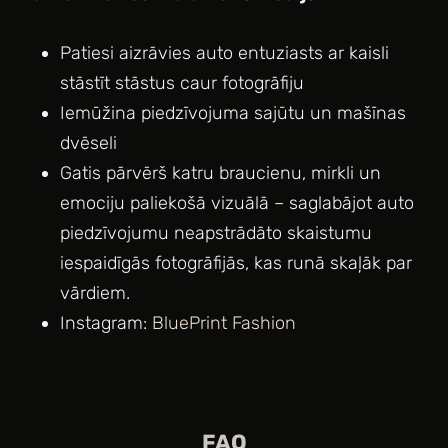
Patiesi aizrāvies auto entuziasts ar kaisli
stāstīt stāstus caur fotogrāfiju
Iemūžina piedzīvojuma sajūtu un mašīnas
dvēseli
Gatis pārvērš katru braucienu, mirkli un
emociju paliekošā vizuālā – saglabājot auto
piedzīvojumu neapstrādāto skaistumu
iespaidīgās fotogrāfijās, kas runā skaļāk par
vārdiem.
Instagram:
BluePrint Fashion
FAQ