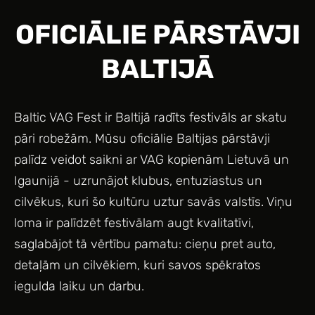
OFICIĀLIE PĀRSTĀVJI
BALTIJĀ
Baltic VAG Fest ir Baltijā radīts festivāls ar skatu
pāri robežām. Mūsu oficiālie Baltijas pārstāvji
palīdz veidot saikni ar VAG kopienām Lietuvā un
Igaunijā - uzrunājot klubus, entuziastus un
cilvēkus, kuri šo kultūru uztur savās valstīs. Viņu
loma ir palīdzēt festivālam augt kvalitatīvi,
saglabājot tā vērtību pamatu: cieņu pret auto,
detaļām un cilvēkiem, kuri savos spēkratos
iegulda laiku un darbu.